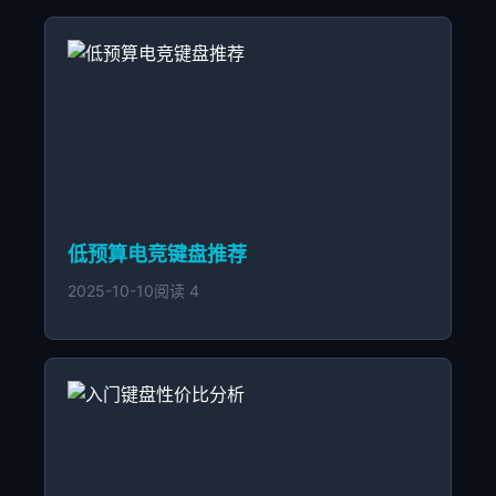
低预算电竞键盘推荐
2025-10-10
阅读 4