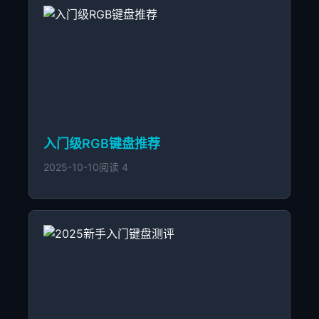
入门级RGB键盘推荐
2025-10-10
阅读 4