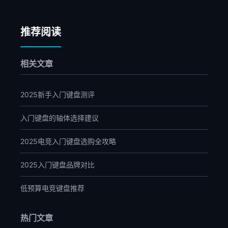
推荐阅读
相关文章
2025新手入门键盘测评
入门键盘的轴体选择建议
2025电竞入门键盘选购全攻略
2025入门键盘品牌对比
低预算电竞键盘推荐
热门文章