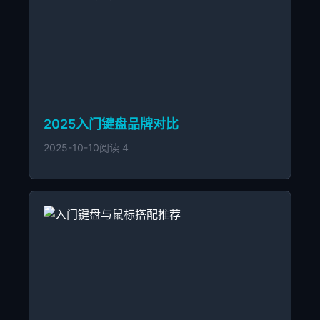
2025入门键盘品牌对比
2025-10-10
阅读 4