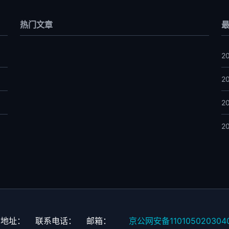
热门文章
2
2
2
2
司地址：
联系电话：
邮箱：
京公网安备110105020304