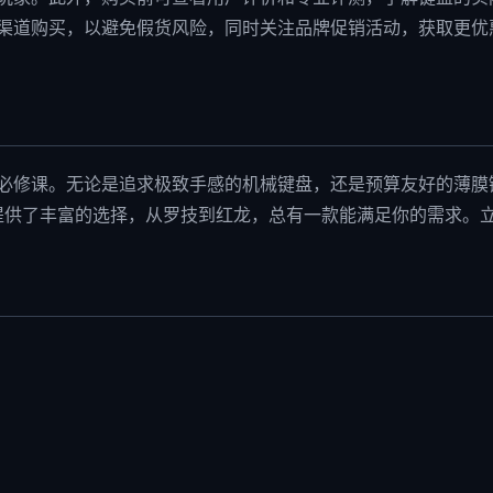
渠道购买，以避免假货风险，同时关注品牌促销活动，获取更优
必修课。无论是追求极致手感的机械键盘，还是预算友好的薄膜
场提供了丰富的选择，从罗技到红龙，总有一款能满足你的需求。