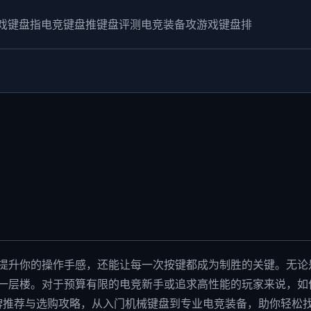
戏键盘指
电竞键盘推
键盘评测
电竞装备攻
游戏键盘排
提升你的操作手感，还能让每一次按键都成为制胜的关键。无论是
一层楼。对于预算有限的电竞新手或追求高性能的玩家来说，如
品牌推荐与选购攻略，从入门机械键盘到专业电竞装备，助你轻松