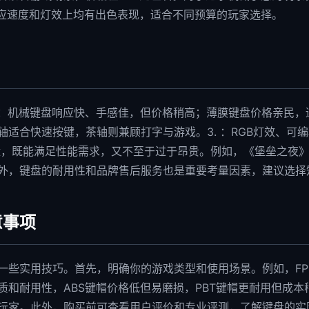
响应速度和灯效上均有出色表现，适合不同预算的玩家选择。
 ：机械键盘响应快、手感佳，但价格稍高；薄膜键盘价格亲民，
适合快速按键，茶轴则兼顾打字与游戏。3. ：RGB灯效、可
的键盘，既能满足性能需求，又不至于过于昂贵。例如，《堡垒之夜
外，键盘的耐用性和品牌售后服务也是重要考量因素，建议选择
意事项
些实用技巧。首先，明确你的游戏类型和使用场景。例如，FPS
质和耐用性，ABS键帽价格低但易磨损，PBT键帽更耐用但成
玩家。此外，购买前可查看用户评价和专业评测，了解键盘的实际