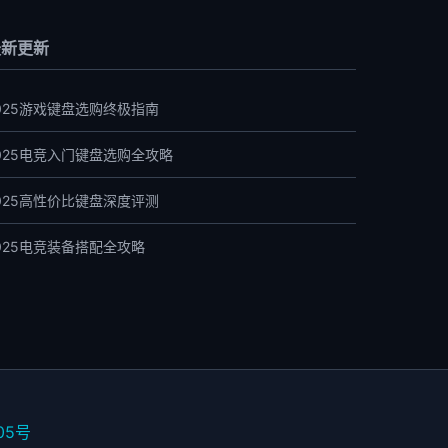
最新更新
025游戏键盘选购终极指南
025电竞入门键盘选购全攻略
025高性价比键盘深度评测
025电竞装备搭配全攻略
05号