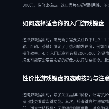
300元，性价比极高。这些品牌在键帽耐用性、
如何选择适合你的入门游戏键盘
选择游戏键盘时，电竞新手需要关注以下几点：1.
轴、红轴、茶轴）决定了手感和触发速度，例如红轴
操作效率。4. ：入门玩家可选择200-500元
玩家可能更需要带宏键的键盘来执行复杂指令。此
性价比游戏键盘的选购技巧与注
选购游戏键盘时，除了关注品牌和价格，还需掌握一
家可能更看重宏键功能。其次，检查键盘的键帽材
低，适合竞技场景；无线键盘则更便携，适合休闲