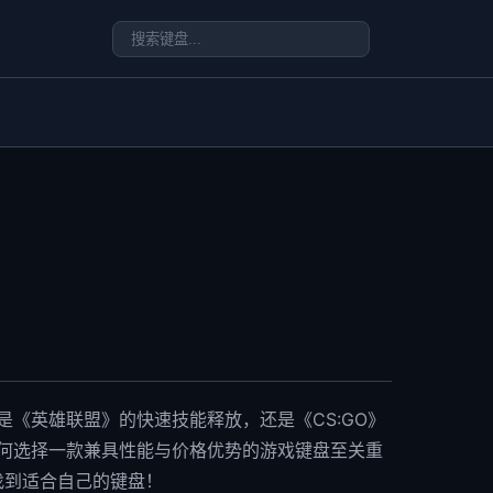
《英雄联盟》的快速技能释放，还是《CS:GO》
何选择一款兼具性能与价格优势的游戏键盘至关重
找到适合自己的键盘！